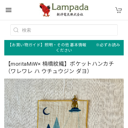
【お買い物ガイド】照明・その他 基本情報 ※必ずお読み
ください
【moritaMiW× 楠橋紋織】ポケットハンカチ
（ワレワレ ハ ウチュウジン ダヨ）