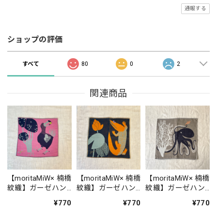
通報する
ショップの評価
すべて
80
0
2
関連商品
【moritaMiW× 楠橋
【moritaMiW× 楠橋
【moritaMiW× 楠橋
紋織】ガーゼハン
紋織】ガーゼハン
紋織】ガーゼハン
カチ（ドードーと
カチ（ワニと
カチ（深海のダン
¥770
¥770
¥770
木の実）
蝶々）
スのタコたち）