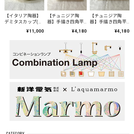
【イタリア陶器】
【チュニジア陶
【チュニジア陶
デミタスカップ(ニ
器】手描き四角平
器】手描き四角平
ワトリ・赤)
皿
皿(アラビア文字
¥11,000
¥4,180
¥4,180
青)
CATEGORY