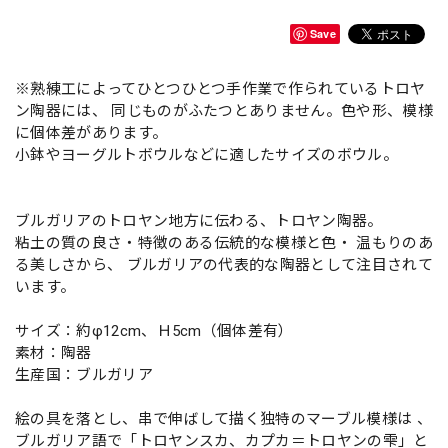
Save
※熟練工によってひとつひとつ手作業で作られているトロヤ
ン陶器には、 同じものがふたつとありません。色や形、模様
に個体差があります。
小鉢やヨーグルトボウルなどに適したサイズのボウル。
ブルガリアのトロヤン地方に伝わる、トロヤン陶器。
粘土の質の良さ・特徴のある伝統的な模様と色・ 温もりのあ
る美しさから、 ブルガリアの代表的な陶器として注目されて
います。
サイズ：約φ12cm、Ｈ5cm（個体差有）
素材：陶器
生産国：ブルガリア
絵の具を落とし、串で伸ばして描く独特のマーブル模様は 、
ブルガリア語で「トロヤンスカ、カプカ＝トロヤンの雫」と