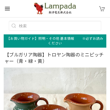
【お買い物ガイド】照明・その他 基本情報 ※必ずお読み
ください
【ブルガリア陶器】トロヤン陶器のミニピッチ
ャー（青・緑・黄）