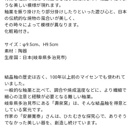
うな美しい模様が現れます。
釉薬を振り掛けたり部分掛けしたりといった遊び心と、日本
の伝統的な焼物の風合いが美しく、
その時々によって模様が異なります。
化粧箱付き。
サイズ：φ9.5cm、H9.5cm
素材：陶器
生産国：日本(岐阜県多治見市)
結晶釉の歴史は古く、100年以上前のマイセンでも使われて
いました。
一般的な釉薬と比べて、調合や焼成温度などに、より繊細で
細心の注意と経験が必要となる難しい釉薬。
岐阜県多治見市にある「壽泉窯」は、そんな結晶釉を得意と
している窯元です。
作家の「安藤寛泰」さんは、ひたむきな探究心で、ありそう
でなかった美しい器を、創造し続けています。