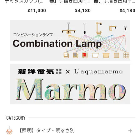
デミタスカップ(ニ
器】手描き四角平
器】手描き四角平
ワトリ・赤)
皿
皿(アラビア文字
¥11,000
¥4,180
¥4,180
青)
CATEGORY
【照明】タイプ・明るさ別