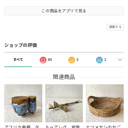
この商品をアプリで見る
通報する
ショップの評価
すべて
80
0
2
関連商品
アフリカ楽器 タ
トゥアレグ 岩塩
ナツメヤシのかご