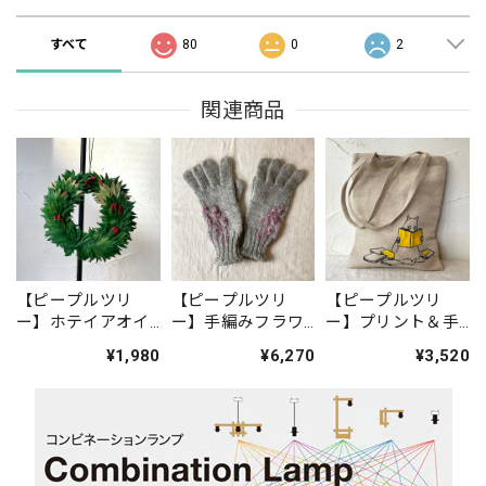
すべて
80
0
2
関連商品
【ピープルツリ
【ピープルツリ
【ピープルツリ
ー】ホテイアオイ
ー】手編みフラワ
ー】プリント＆手
のクリスマスリー
ーモチーフ手袋
刺繍トートバッグ
¥1,980
¥6,270
¥3,520
ス
「本を読むムーミ
ントロール」