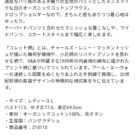
適度なハリ感のある手織りの生地のパリッとしたメンズライ
クな白のオーガニックコットンブラウス。
ドロップショルダーなので、きちんと感もありつつ着心地は
ゆったり。
テーパードパンツと合わせたマニッシュな着こなしや、ワイ
ドパンツ、スカートスタイルまで幅広く楽しめます。
『コレット柄』とは、チャールズ・レニー・マッキントッシ
ュが描いた幾何学模様や、小花柄のリバティプリントを思わ
せる柄で、V&Aが所蔵する1909年の内装用の綿布に描かれた
プリント柄に基づいてつくられています。アール・ヌーヴォ
ーの連続した図案をぬくもりあふれる手刺繍で再現し、20世
紀初頭の英国デザインの特徴的な様式美を今に伝えていま
す。
・サイズ：レディースＬ
バスト113、ゆき丈77.5、身丈69.5cm
・素材：オーガニックコットン100%、貝ボタン
・生産国：バングラデシュ
・商品番号：210110