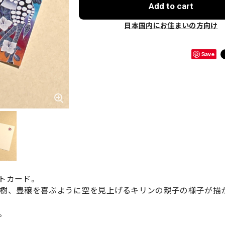
Add to cart
日本国内にお住まいの方向け
Save
トカード。
樹、豊穣を喜ぶように空を見上げるキリンの親子の様子が描
。