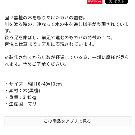
Save
固い黒檀の木を彫りあげたカバの置物。
川を渡る時の、連なって水の中を進む様子が表現されていま
す。
後ろ足を伸ばし、前足で進むのもカバの特徴の１つ。
習性と仕草までリアルに表現されています。
※製作されてから年数が経過している為、一部に摩耗が見ら
れます。予めご了承ください。
・サイズ：約H18×48×10cm
・素材：木(黒檀)
・重量：3.45kg
・生産国：マリ
この商品をアプリで見る