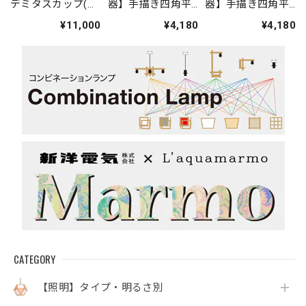
デミタスカップ(ニ
器】手描き四角平
器】手描き四角平
ワトリ・赤)
皿
皿(アラビア文字
¥11,000
¥4,180
¥4,180
青)
CATEGORY
【照明】タイプ・明るさ別