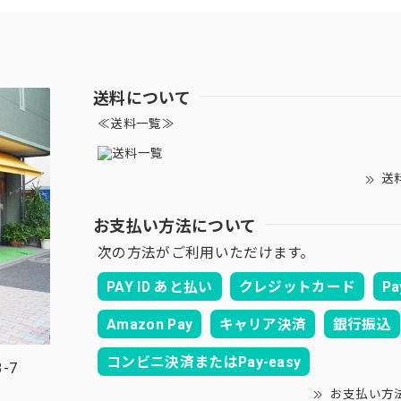
送料について
≪送料一覧≫
送
お支払い方法について
次の方法がご利用いただけます。
PAY ID あと払い
クレジットカード
Pa
Amazon Pay
キャリア決済
銀行振込
コンビニ決済またはPay-easy
-7
お支払い方