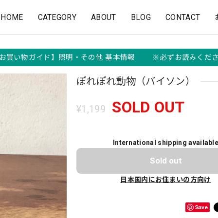
HOME
CATEGORY
ABOUT
BLOG
CONTACT
お買い物ガイド】照明・その他 基本情報 ※必ずお読みくだ
ぽれぽれ動物（バイソン）
SOLD OUT
¥1,199
International shipping availabl
Sold out
日本国内にお住まいの方向け
Save