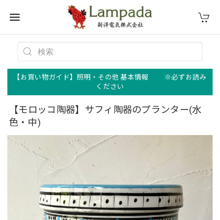
【お買い物ガイド】照明・その他 基本情報 ※必ずお読み
ください
【モロッコ陶器】サフィ陶器のプランター(水
色・中)