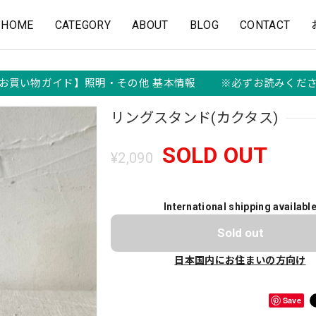
HOME
CATEGORY
ABOUT
BLOG
CONTACT
お買い物ガイド】照明・その他 基本情報 ※必ずお読みくだ
リングスタンド(カクタス)
SOLD OUT
¥2,090
International shipping availabl
Sold out
日本国内にお住まいの方向け
Save