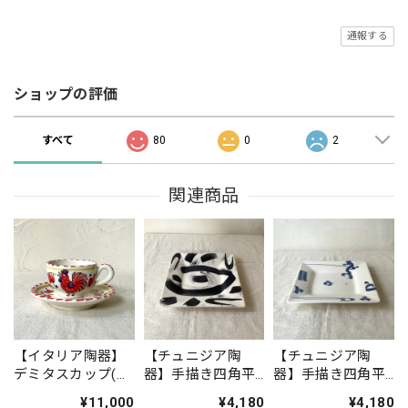
通報する
ショップの評価
すべて
80
0
2
関連商品
【イタリア陶器】
【チュニジア陶
【チュニジア陶
デミタスカップ(ニ
器】手描き四角平
器】手描き四角平
ワトリ・赤)
皿
皿(アラビア文字
¥11,000
¥4,180
¥4,180