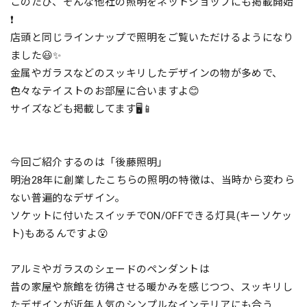
このたび、そんな他社の照明をネットショップにも掲載開始
❗️
店頭と同じラインナップで照明をご覧いただけるようになり
ました😃✨
金属やガラスなどのスッキリしたデザインの物が多めで、
色々なテイストのお部屋に合いますよ😊
サイズなども掲載してます🖥📱
今回ご紹介するのは「後藤照明」
明治28年に創業したこちらの照明の特徴は、当時から変わら
ない普遍的なデザイン。
ソケットに付いたスイッチでON/OFFできる灯具(キーソケッ
ト)もあるんですよ😮
アルミやガラスのシェードのペンダントは
昔の家屋や旅館を彷彿させる暖かみを感じつつ、スッキリし
たデザインが近年人気のシンプルなインテリアにも合う