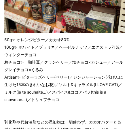
50g✨ オレンジビター／カカオ80%
100g✨ ホワイト／プラリネ／ヘーゼルナッツ／エクストラ71%／
ウィンターチョコ
粒チョコ✨ 珈琲豆／クランベリー／塩チョコ×カシュー／アール
グレイチョコ×くるみ
Artisan✨ ビターラズベリー(ベリー)／ジンジャーレモン(花びんに
生けた15本のきれいなお花)／ソルト&キャラメル(I LOVE CAT)／
ミルク(je te souhaite…)／スパイス&ココアパフ(this is a
snowman…)／トリュフチョコ
乳化剤や代替油脂などの添加物は一切使わず、カカオバターと良