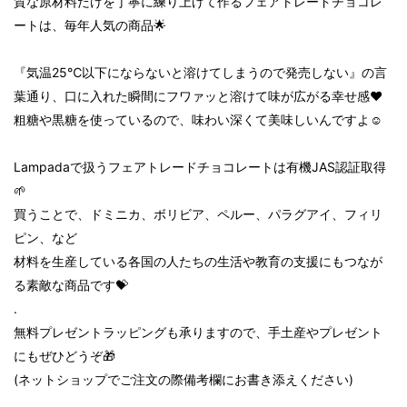
質な原材料だけを丁寧に練り上げて作るフェアトレードチョコレ
ートは、毎年人気の商品🌟
『気温25℃以下にならないと溶けてしまうので発売しない』の言
葉通り、口に入れた瞬間にフワァッと溶けて味が広がる幸せ感❤️
粗糖や黒糖を使っているので、味わい深くて美味しいんですよ☺️
Lampadaで扱うフェアトレードチョコレートは有機JAS認証取得
🌱
買うことで、ドミニカ、ボリビア、ペルー、パラグアイ、フィリ
ピン、など
材料を生産している各国の人たちの生活や教育の支援にもつなが
る素敵な商品です💝
.
無料プレゼントラッピングも承りますので、手土産やプレゼント
にもぜひどうぞ🎁
(ネットショップでご注文の際備考欄にお書き添えください)