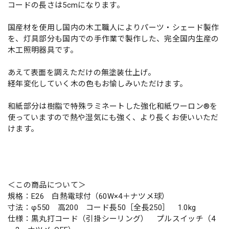
コードの長さは5cmになります。
国産材を使用し国内の木工職人によりパーツ・シェード製作
を、灯具部分も国内での手作業で製作した、完全国内生産の
木工照明器具です。
あえて表面を調えただけの無塗装仕上げ。
経年変化していく木の色もお愉しみいただけます。
和紙部分は樹脂で特殊ラミネートした強化和紙ワーロン®を
使っていますので熱や湿気にも強く、より長くお使いいただ
けます。
＜この商品について＞
規格：E26 白熱電球付（60W×4＋ナツメ球）
寸法：φ550 高200 コード長50［全長250］ 1.0kg
仕様：黒丸打コード（引掛シーリング） プルスイッチ（4