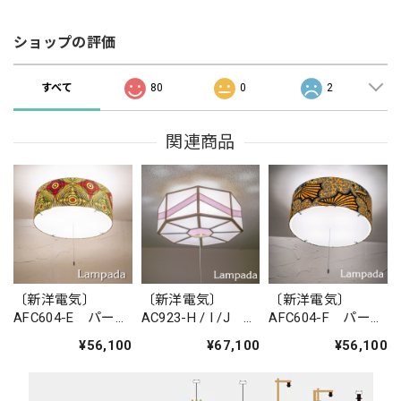
ショップの評価
すべて
80
0
2
関連商品
〔新洋電気〕
〔新洋電気〕
〔新洋電気〕
AFC604-E パーニ
AC923-H / I /J
AFC604-F パーニ
ュシーリングライ
湊 sou シーリ
ュシーリングライ
¥56,100
¥67,100
¥56,100
トＬ
ングライト
トＬ