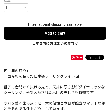
数量
International shipping available
Add to cart
日本国内にお住まいの方向け
Save
◤「和の灯り」
国産杉を使った日本製シーリングライト◢
組子の合間から抜ける光と、天井に写る影がダイナミックな
シーリング。光で照らされた木目の美しさも特徴です。
塗料を薄く染み込ませ、木の個性と木目が際立つマットな艶
と渋みのある仕上がりにしています。