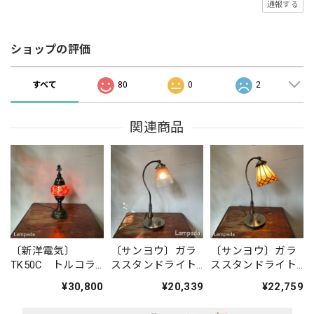
通報する
ショップの評価
すべて
80
0
2
関連商品
〔新洋電気〕
〔サンヨウ〕ガラ
〔サンヨウ〕ガラ
TK50C トルコラ
ススタンドライト
ススタンドライト
ンプ・スタンドラ
SYS1570328
SYS1570ST21
¥30,800
¥20,339
¥22,759
イト（オレンジ
系）