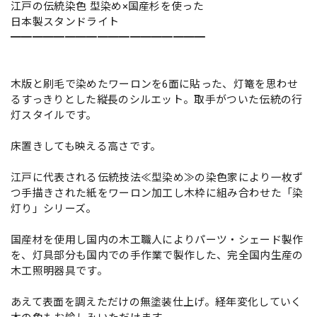
江戸の伝統染色 型染め×国産杉を使った
日本製スタンドライト
━━━━━━━━━━━━━━━━━━
木版と刷毛で染めたワーロンを6面に貼った、灯篭を思わせ
るすっきりとした縦長のシルエット。取手がついた伝統の行
灯スタイルです。
床置きしても映える高さです。
江戸に代表される伝統技法≪型染め≫の染色家により一枚ず
つ手描きされた紙をワーロン加工し木枠に組み合わせた「染
灯り」シリーズ。
国産材を使用し国内の木工職人によりパーツ・シェード製作
を、灯具部分も国内での手作業で製作した、完全国内生産の
木工照明器具です。
あえて表面を調えただけの無塗装仕上げ。経年変化していく