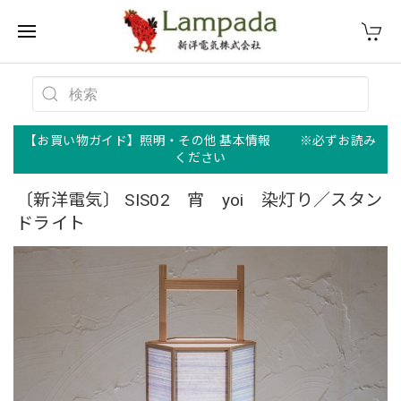
【お買い物ガイド】照明・その他 基本情報 ※必ずお読み
ください
〔新洋電気〕 SIS02 宵 yoi 染灯り／スタン
ドライト