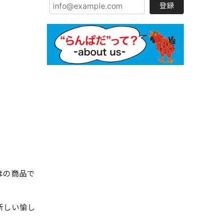
登録
はの商品で
新しい愉し