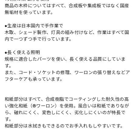
商品の木枠についてはすべて、合成板や集成板ではなく国産
無垢材を使っています。
●生産は日本国内で手作業で
木取、シェード製作、灯具の組み付けなど、作業はすべて国
内で一つずつ手で行っています。
●長く使える照明
規格に適合したパーツを使い、長く使える品質にしていま
す。
また、コード・ソケットの修理、ワーロンの張り替えなどア
フターケアも承っています。
和紙部分はすべて、合成樹脂でコーティングした耐久性の高
い強化和紙（®ワーロン）を使用。風合いは和紙でありなが
ら、破れにくく、変色しにくく、劣化しにくいのが特長で
す。
和紙部分は水拭きもできるのでお手入れもしやすいです。