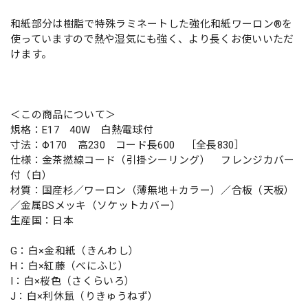
和紙部分は樹脂で特殊ラミネートした強化和紙ワーロン®を
使っていますので熱や湿気にも強く、より長くお使いいただ
けます。
＜この商品について＞
規格：E17 40W 白熱電球付
寸法：Φ170 高230 コード長600 ［全長830］
仕様：金茶撚線コード（引掛シーリング） フレンジカバー
付（白）
材質：国産杉／ワーロン（薄無地＋カラー）／合板（天板）
／金属BSメッキ（ソケットカバー）
生産国：日本
G：白×金和紙（きんわし）
H：白×紅藤（べにふじ）
I：白×桜色（さくらいろ）
J：白×利休鼠（りきゅうねず）