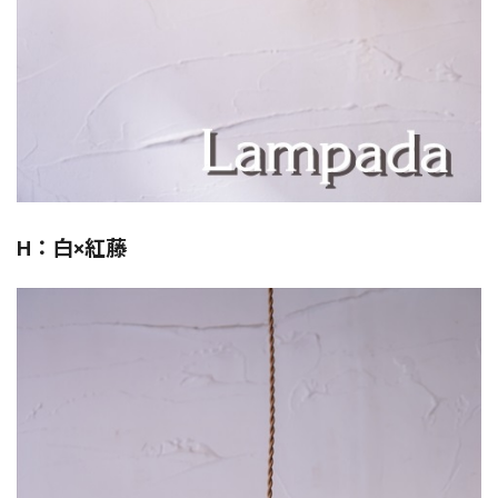
H：白×紅藤