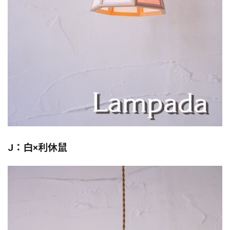
J：白×利休鼠