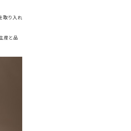
。
を取り入れ
生産と品