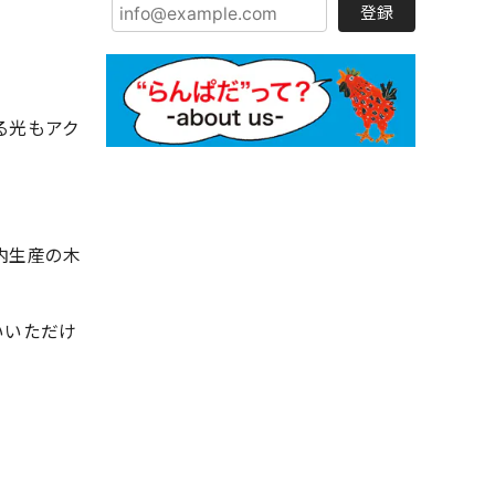
登録
る光もアク
内生産の木
いいただけ