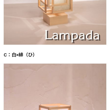
C：白×緋（ひ）