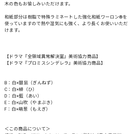
木の色もお愉しみいただけます。
和紙部分は樹脂で特殊ラミネートした強化和紙ワーロン®を
使っていますので熱や湿気にも強く、より長くお使いいただ
けます。
【ドラマ『全領域異常解決室』美術協力商品】
【ドラマ『プロミスシンデレラ』美術協力商品】
B：白×銀鼠（ぎんねず）
C：白×緋（ひ）
D：白×藍（あい）
E：白×山吹（やまぶき）
F：白×萌葱（もえぎ）
＜この商品について＞