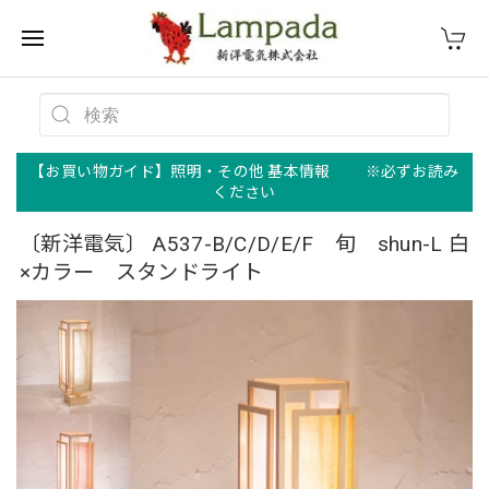
【お買い物ガイド】照明・その他 基本情報 ※必ずお読み
ください
〔新洋電気〕 A537-B/C/D/E/F 旬 shun-L 白
×カラー スタンドライト