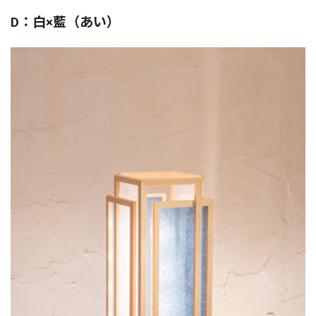
D：白×藍（あい）