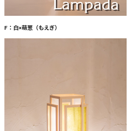
F：白×萌葱（もえぎ）