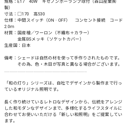
規格：E17 40W キセノンボーランプ球付（森山産業㈱
製）
寸法：□170 高530
仕様：中間スイッチ（ON‐OFF） コンセント接続 コード
2.0ｍ
材質：国産檜／ワーロン（不織布＋カラー）
金属BSメッキ（ソケットカバー）
生産国：日本
備考：シェードは自然の材を使って手作りされたものです。
その為、色・木目が写真と異なる場合がございます。
…………………………………………………………………………………
「和の灯り」シリーズは、自社でデザインから製作まで行っ
ているオリジナル照明です。
長く作り続けているレトロなデザインから、伝統をアレンジ
した和モダンなデザインまで、多様化するライフスタイルに
合わせてお使いいただける「新しい和照明」をご提案してい
ます。