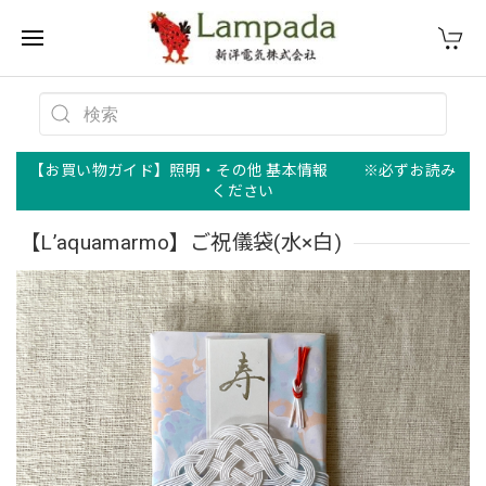
【お買い物ガイド】照明・その他 基本情報 ※必ずお読み
ください
【L’aquamarmo】ご祝儀袋(水×白)