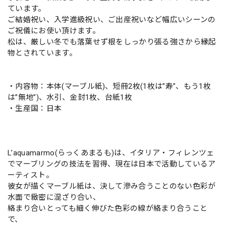
ています。
ご結婚祝い、入学進級祝い、ご出産祝いなど幅広いシーンの
ご祝儀にお使い頂けます。
松は、厳しい冬でも落葉せず根をしっかり張る強さから縁起
物とされています。
・内容物：本体(マーブル紙)、短冊2枚(1枚は”寿”、もう1枚
は”無地”)、水引、金封1枚、台紙1枚
・生産国：日本
L’aquamarmo(らっくあまるも)は、イタリア・フィレンツェ
でマーブリングの技法を習得、現在は日本で活動しているア
ーティスト。
彼女が描くマーブル紙は、決して滲み合うことのない色彩が
水面で緻密に混ざり合い、
絡まり合いとっても細く伸びた色彩の線が絡まり合うこと
で、