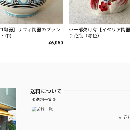
コ陶器】サフィ陶器のプラン
※一部欠け有【イタリア陶
・中)
り花瓶（赤色）
¥6,050
送料について
≪送料一覧≫
送