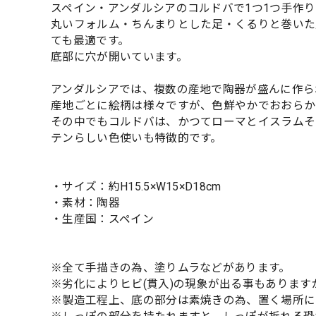
スペイン・アンダルシアのコルドバで1つ1つ手作
丸いフォルム・ちんまりとした足・くるりと巻いた
ても最適です。
底部に穴が開いています。
アンダルシアでは、複数の産地で陶器が盛んに作ら
産地ごとに絵柄は様々ですが、色鮮やかでおおらか
その中でもコルドバは、かつてローマとイスラムそ
テンらしい色使いも特徴的です。
・サイズ：約H15.5×W15×D18cm
・素材：陶器
・生産国：スペイン
※全て手描きの為、塗りムラなどがあります。
※劣化によりヒビ(貫入)の現象が出る事もありま
※製造工程上、底の部分は素焼きの為、置く場所に