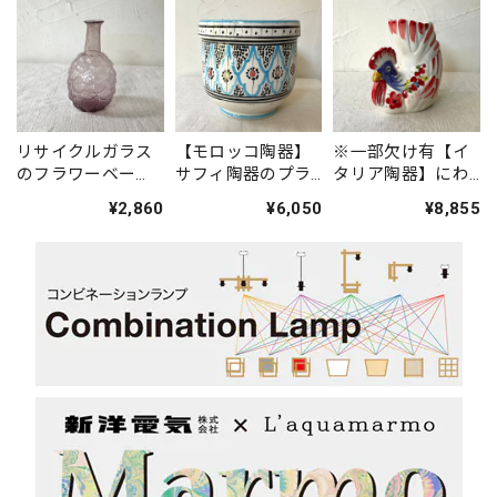
リサイクルガラス
【モロッコ陶器】
※一部欠け有【イ
のフラワーベー
サフィ陶器のプラ
タリア陶器】にわ
ス
ンター(水色・中)
とり花瓶（赤色）
¥2,860
¥6,050
¥8,855