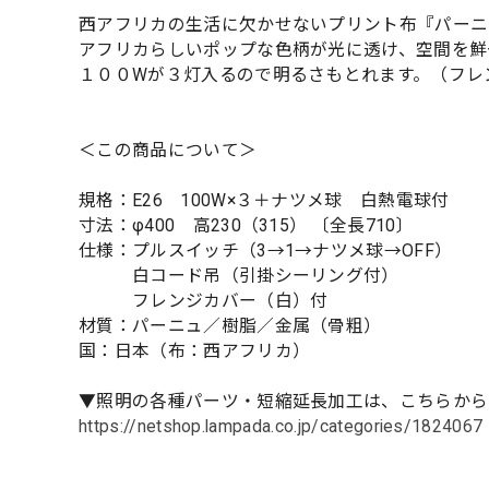
西アフリカの生活に欠かせないプリント布『パーニ
アフリカらしいポップな色柄が光に透け、空間を鮮
１００Wが３灯入るので明るさもとれます。（フレ
＜この商品について＞
規格：E26 100W×３＋ナツメ球 白熱電球付
寸法：φ400 高230（315） 〔全長710〕
仕様：プルスイッチ（3→1→ナツメ球→OFF）
白コード吊（引掛シーリング付）
フレンジカバー（白）付
材質：パーニュ／樹脂／金属（骨粗）
国：日本（布：西アフリカ）
▼照明の各種パーツ・短縮延長加工は、こちらから
https://netshop.lampada.co.jp/categories/1824067