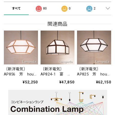
すべて
80
0
2
関連商品
〔新洋電気〕
〔新洋電気〕
〔新洋電気〕
AP856 芳 hou
AP824-1 宴
AP825 芳 hou
ペンダントライト
en 1灯タイプ
ペンダントライト
¥52,250
¥47,850
¥62,150
ペンダントライト
(ブラウン塗装)