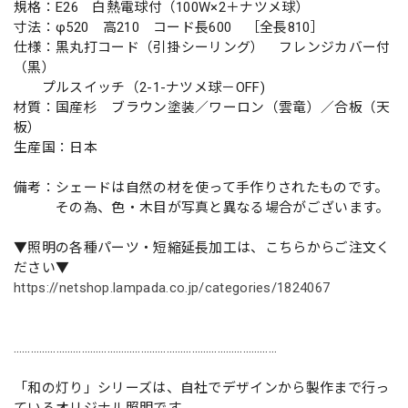
規格：E26 白熱電球付（100W×2＋ナツメ球）
寸法：φ520 高210 コード長600 ［全長810］
仕様：黒丸打コード（引掛シーリング） フレンジカバー付
（黒）
プルスイッチ（2-1-ナツメ球－OFF)
材質：国産杉 ブラウン塗装／ワーロン（雲竜）／合板（天
板）
生産国：日本
備考：シェードは自然の材を使って手作りされたものです。
その為、色・木目が写真と異なる場合がございます。
▼照明の各種パーツ・短縮延長加工は、こちらからご注文く
ださい▼
https://netshop.lampada.co.jp/categories/1824067
…………………………………………………………………………………
「和の灯り」シリーズは、自社でデザインから製作まで行っ
ているオリジナル照明です。