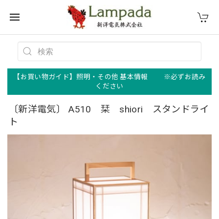
【お買い物ガイド】照明・その他 基本情報 ※必ずお読み
ください
〔新洋電気〕 A510 栞 shiori スタンドライ
ト