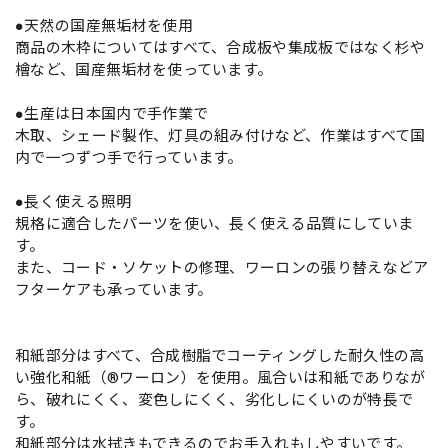
●天然の国産無垢材を使用
商品の木枠についてはすべて、合成板や集成板ではなく杉や
檜など、国産無垢材を使っています。
●生産は日本国内で手作業で
木取、シェード製作、灯具の組み付けなど、作業はすべて国
内で一つずつ手で行っています。
●長く使える照明
規格に適合したパーツを使い、長く使える品質にしていま
す。
また、コード・ソケットの修理、ワーロンの張り替えなどア
フターケアも承っています。
和紙部分はすべて、合成樹脂でコーティングした耐久性の高
い強化和紙（®ワーロン）を使用。風合いは和紙でありなが
ら、破れにくく、変色しにくく、劣化しにくいのが特長で
す。
和紙部分は水拭きもできるのでお手入れもしやすいです。