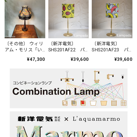
〔その他〕 ウィリ
〔新洋電気〕
〔新洋電気〕
アム・モリス「い
SHS201AF22 パ
SHS201AF23 パ
ちご泥棒」スタン
ーニュスタンドラ
ーニュスタンドラ
¥47,300
¥39,600
¥39,600
ドライト
イト（金属脚）
イト（金属脚）