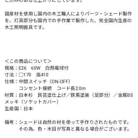
と渋みのある仕上がりにしています。
国産材を使用し国内の木工職人によりパーツ・シェード製作
を、灯具部分も国内での手作業で製作した、完全国内生産の
木工照明器具です。
＜この商品について＞
規格：E26 60W 白熱電球付
寸法：□170 高410
仕様：中間スイッチ（ON-OFF）
コンセント接続 コード長2.0m
材質：日本杉 民芸塗仕上げ／鉄黒塗装（足部分）／金属BS
メッキ（ソケットカバー）
生産国：日本
備考：シェードは自然の材を使って手作りされたものです。
その為、色・木目が写真と異なる場合がございます。