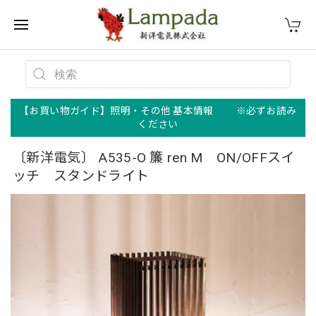
【お買い物ガイド】照明・その他 基本情報 ※必ずお読み
ください
〔新洋電気〕 A535-O 簾 ren M ON/OFFスイ
ッチ スタンドライト