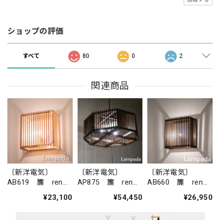
ショップの評価
すべて
80
0
2
関連商品
〔新洋電気〕
〔新洋電気〕
〔新洋電気〕
AB619 簾 ren
AP875 簾 ren
AB660 簾 ren
ブラケットライト
ペンダントライト
ブラケットライト
¥23,100
¥54,450
¥26,950
（ウォールラン
（ウォールラン
プ）
プ）