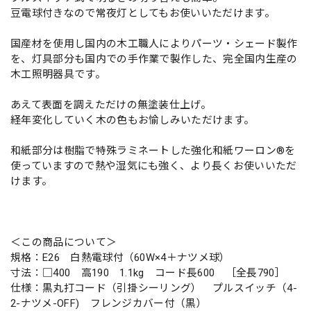
豆電球付きなので常夜灯としてもお使いいただけます。
国産材を使用し国内の木工職人によりパーツ・シェード製作
を、灯具部分も国内での手作業で製作した、完全国内生産の
木工照明器具です。
あえて表面を調えただけの無塗装仕上げ。
経年変化していく木の色もお愉しみいただけます。
和紙部分は樹脂で特殊ラミネートした強化和紙ワーロン®を
使っていますので熱や湿気にも強く、より長くお使いいただ
けます。
＜この商品について＞
規格：E26 白熱電球付（60W×4＋ナツメ球）
寸法：□400 高190 1.1kg コード長600 ［全長790］
仕様：黒丸打コード（引掛シーリング） プルスイッチ（4-
2-ナツメ-OFF) フレンジカバー付（黒）