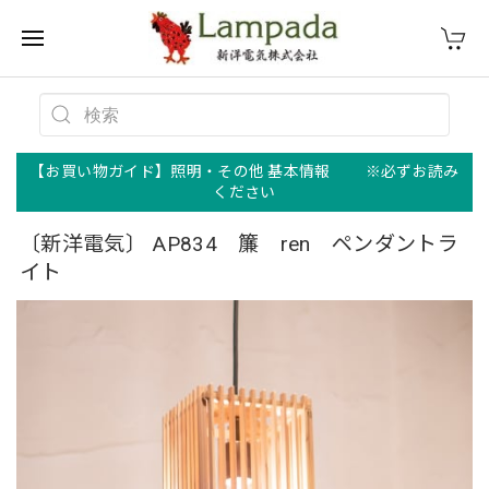
【お買い物ガイド】照明・その他 基本情報 ※必ずお読み
ください
〔新洋電気〕 AP834 簾 ren ペンダントラ
イト