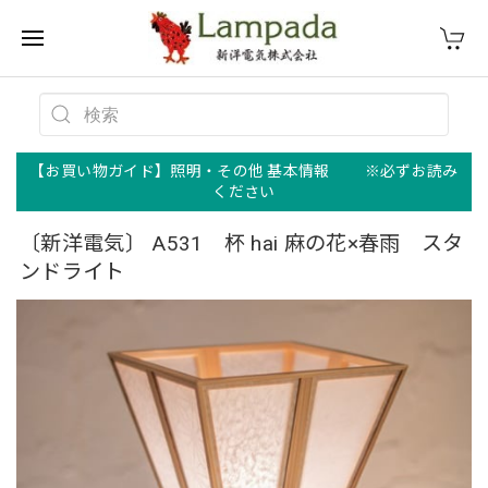
【お買い物ガイド】照明・その他 基本情報 ※必ずお読み
ください
〔新洋電気〕 A531 杯 hai 麻の花×春雨 スタ
ンドライト