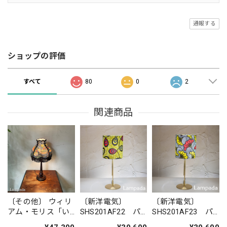
通報する
ショップの評価
すべて
80
0
2
関連商品
〔その他〕 ウィリ
〔新洋電気〕
〔新洋電気〕
アム・モリス「い
SHS201AF22 パ
SHS201AF23 パ
ちご泥棒」スタン
ーニュスタンドラ
ーニュスタンドラ