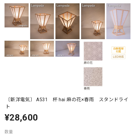
〔新洋電気〕 A531 杯 hai 麻の花×春雨 スタンドライ
ト
¥28,600
数量