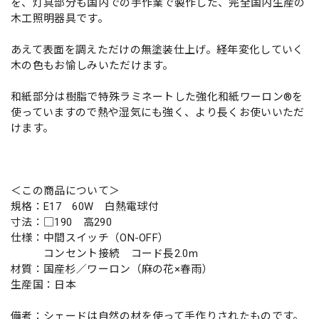
を、灯具部分も国内での手作業で製作した、完全国内生産の
木工照明器具です。
あえて表面を調えただけの無塗装仕上げ。経年変化していく
木の色もお愉しみいただけます。
和紙部分は樹脂で特殊ラミネートした強化和紙ワーロン®を
使っていますので熱や湿気にも強く、より長くお使いいただ
けます。
＜この商品について＞
規格：E17 60W 白熱電球付
寸法：□190 高290
仕様：中間スイッチ（ON-OFF）
コンセント接続 コード長2.0m
材質：国産杉／ワーロン（麻の花×春雨）
生産国：日本
備考：シェードは自然の材を使って手作りされたものです。