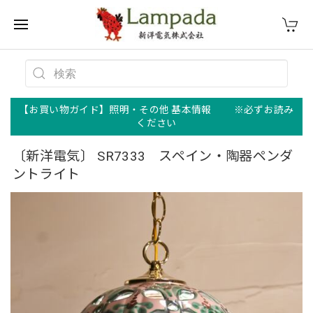
【お買い物ガイド】照明・その他 基本情報 ※必ずお読み
ください
〔新洋電気〕 SR7333 スペイン・陶器ペンダ
ントライト