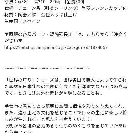
寸法：φ330 高210 2.0kg [全長800]
仕様：チェーン吊（引掛シーリング）陶器フレンジカップ付
材質：陶器／鉄 金色メッキ仕上げ
生産国：スペイン
▼照明の各種パーツ・短縮延長加工は、こちらからご注文く
ださい▼
https://netshop.lampada.co.jp/categories/1824067
…………………………………………………………………………………
「世界の灯り」シリーズは、世界各国で職人によって作られ
た素材を日本仕様の照明に仕立てた新洋電気ならではの商品
です。ときには意外な素材が照明になることも。
手仕事の温もりある照明は空間に個性や彩りを与えてくれ、
また、違う土地の文化を感じることで日々の生活に新しい愉
しみが生まれる、と私たちは考えています。
照明から各地の魅力ある手仕事のぬくもりを感じていただけ
たら幸いです。