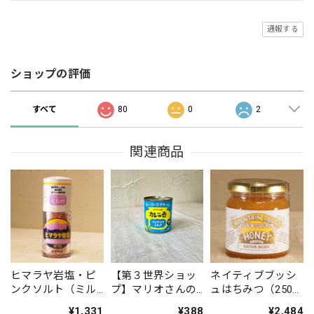
通報する
ショップの評価
すべて
80
0
2
関連商品
ヒマラヤ岩塩・ピ
【第３世界ショッ
ネイティブブッシ
ンクソルト（ミル
プ】マリオさんの
ュはちみつ（250
付ボトル） ※
ココナッツミルク
ｇ） ※毎月初
¥1,331
¥388
¥2,484