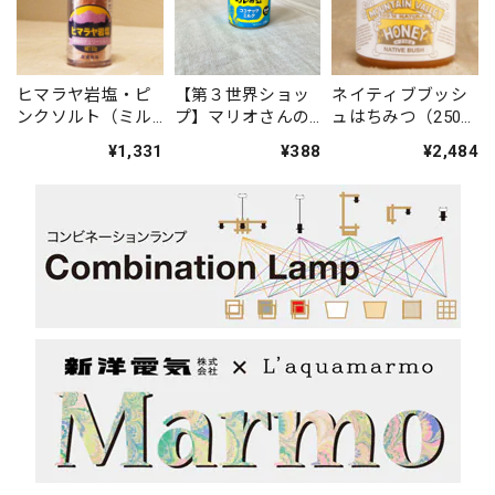
ヒマラヤ岩塩・ピ
【第３世界ショッ
ネイティブブッシ
ンクソルト（ミル
プ】マリオさんの
ュはちみつ（250
付ボトル） ※
ココナッツミルク
ｇ） ※毎月初
¥1,331
¥388
¥2,484
毎月初旬入荷
旬入荷