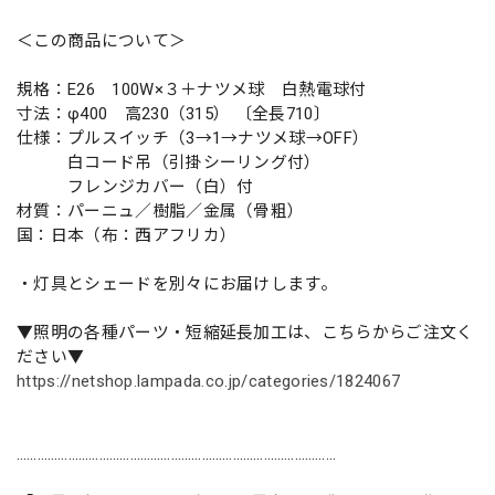
＜この商品について＞
規格：E26 100W×３＋ナツメ球 白熱電球付
寸法：φ400 高230（315） 〔全長710〕
仕様：プルスイッチ（3→1→ナツメ球→OFF）
白コード吊（引掛シーリング付）
フレンジカバー（白）付
材質：パーニュ／樹脂／金属（骨粗）
国：日本（布：西アフリカ）
・灯具とシェードを別々にお届けします。
▼照明の各種パーツ・短縮延長加工は、こちらからご注文く
ださい▼
https://netshop.lampada.co.jp/categories/1824067
…………………………………………………………………………………