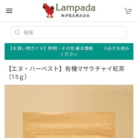
【お買い物ガイド】照明・その他 基本情報 ※必ずお読み
ください
【エヌ・ハーベスト】有機マサラチャイ紅茶
（15ｇ）