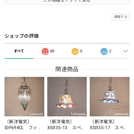
通報する
ショップの評価
すべて
80
0
2
関連商品
〔新洋電気〕
〔新洋電気〕
〔新洋電気〕
IDP694CL フィリ
XSR35-13 スペイ
XSR35-17 スペイ
ピン・ガラスペン
ン 陶器ペンダン
ン 陶器ペンダン