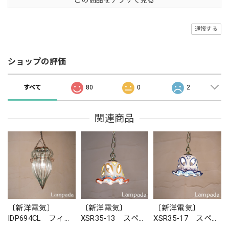
通報する
ショップの評価
すべて
80
0
2
関連商品
〔新洋電気〕
〔新洋電気〕
〔新洋電気〕
IDP694CL フィリ
XSR35-13 スペイ
XSR35-17 スペイ
ピン・ガラスペン
ン 陶器ペンダン
ン 陶器ペンダン