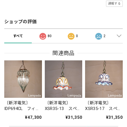
通報する
ショップの評価
すべて
80
0
2
関連商品
〔新洋電気〕
〔新洋電気〕
〔新洋電気〕
IDP694CL フィリ
XSR35-13 スペイ
XSR35-17 スペイ
ピン・ガラスペン
ン 陶器ペンダン
ン 陶器ペンダン
¥47,300
¥31,350
¥31,350
ダントライト
トライト
トライト