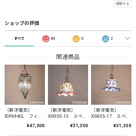
通報する
ショップの評価
すべて
80
0
2
関連商品
〔新洋電気〕
〔新洋電気〕
〔新洋電気〕
IDP694CL フィリ
XSR35-13 スペイ
XSR35-17 スペイ
ピン・ガラスペン
ン 陶器ペンダン
ン 陶器ペンダン
¥47,300
¥31,350
¥31,350
ダントライト
トライト
トライト