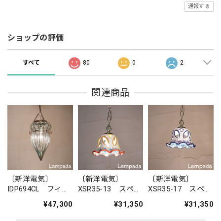
通報する
ショップの評価
すべて
80
0
2
関連商品
〔新洋電気〕
〔新洋電気〕
〔新洋電気〕
IDP694CL フィリ
XSR35-13 スペイ
XSR35-17 スペイ
ピン・ガラスペン
ン 陶器ペンダン
ン 陶器ペンダン
¥47,300
¥31,350
¥31,350
ダントライト
トライト
トライト