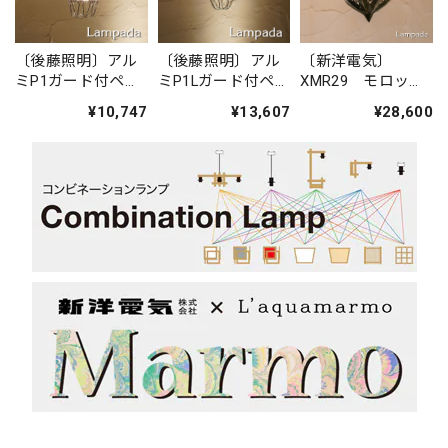
〔後藤照明〕アル
〔後藤照明〕アル
〔新洋電気〕
ミP1ガード付ペン
ミP1Lガード付ペン
XMR29 モロッコ
ダント・CP型
ダント・CP型
ランプ
¥10,747
¥13,607
¥28,600
GLP3146
GLP3216