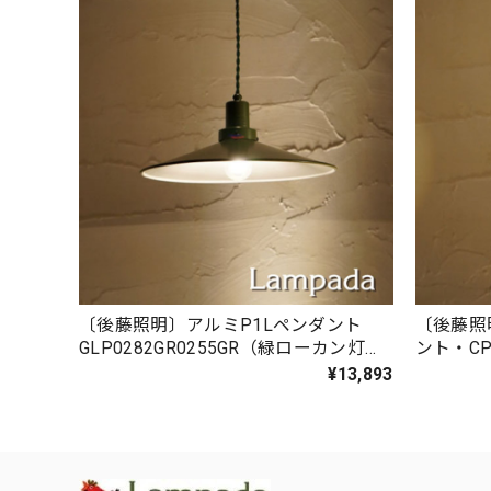
〔後藤照明〕アルミP1Lペンダント
〔後藤照
GLP0282GR0255GR（緑ローカン灯
ント・CP
具）
¥13,893