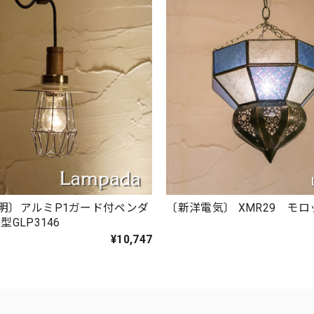
明〕アルミP1ガード付ペンダ
〔新洋電気〕 XMR29 モ
型GLP3146
¥10,747