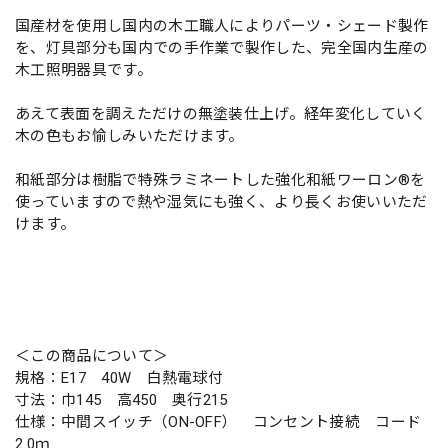
国産材を使用し国内の木工職人によりパーツ・シェード製作
を、灯具部分も国内での手作業で製作した、完全国内生産の
木工照明器具です。
あえて表面を調えただけの無塗装仕上げ。経年変化していく
木の色もお愉しみいただけます。
和紙部分は樹脂で特殊ラミネートした強化和紙ワーロン®を
使っていますので熱や湿気にも強く、より長くお使いいただ
けます。
＜この商品について＞
規格：E17 40W 白熱電球付
寸法：巾145 高450 奥行215
仕様：中間スイッチ（ON-OFF） コンセント接続 コード
2.0ｍ