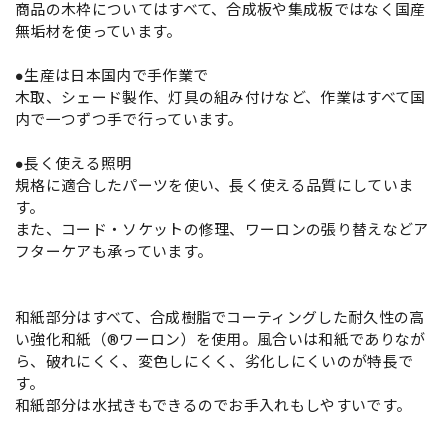
商品の木枠についてはすべて、合成板や集成板ではなく国産
無垢材を使っています。
●生産は日本国内で手作業で
木取、シェード製作、灯具の組み付けなど、作業はすべて国
内で一つずつ手で行っています。
●長く使える照明
規格に適合したパーツを使い、長く使える品質にしていま
す。
また、コード・ソケットの修理、ワーロンの張り替えなどア
フターケアも承っています。
和紙部分はすべて、合成樹脂でコーティングした耐久性の高
い強化和紙（®ワーロン）を使用。風合いは和紙でありなが
ら、破れにくく、変色しにくく、劣化しにくいのが特長で
す。
和紙部分は水拭きもできるのでお手入れもしやすいです。