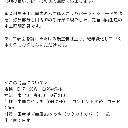
心地の良い、統一感のある空間を演出します。
国産材を使用し国内の木工職人によりパーツ・シェード製作
を、灯具部分も国内での手作業で製作した、完全国内生産の
木工照明器具です。
あえて表面を調えただけの無塗装仕上げ。経年変化していく
木の色もお愉しみいただけます。
＜この商品について＞
規格：E17 60W 白熱電球付
寸法：巾140 高450 奥行210
仕様：中間スイッチ（ON-OFF） コンセント接続 コード
2.0ｍ
材質：国産檜／金属BSメッキ（ソケットカバー）／鉄
生産国：日本