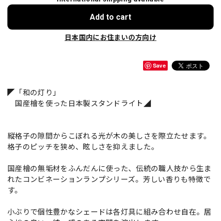
Add to cart
日本国内にお住まいの方向け
Save
◤「和の灯り」
国産檜を使った日本製スタンドライト◢
縦格子の隙間からこぼれる光が木の美しさを際立たせます。
格子のピッチを狭め、眩しさを抑えました。
国産檜の無垢材をふんだんに使った、伝統の職人技から生ま
れたコンビネーションランプシリーズ。芳しい香りも特徴で
す。
小ぶりで個性豊かなシェードは各灯具に組み合わせ自在。居