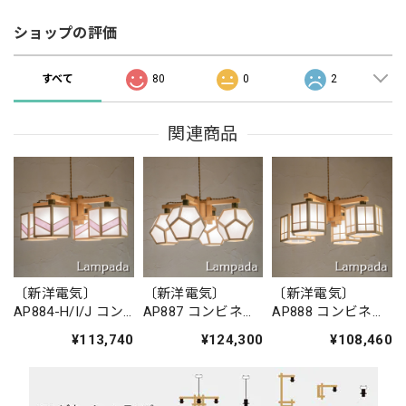
ショップの評価
すべて
80
0
2
関連商品
〔新洋電気〕
〔新洋電気〕
〔新洋電気〕
AP884-H/I/J コン
AP887 コンビネー
AP888 コンビネー
ビネーションラン
ションランプ／シ
ションランプ／シ
¥113,740
¥124,300
¥108,460
プ／シャンデリ
ャンデリア 求
ャンデリア 柚
ア 湊 sou
ky?
yuu