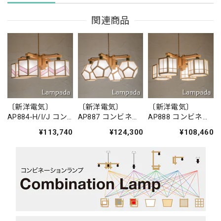
関連商品
〔新洋電気〕
〔新洋電気〕
〔新洋電気〕
AP884-H/I/J コン
AP887 コンビネー
AP888 コンビネー
ビネーションラン
ションランプ／シ
ションランプ／シ
¥113,740
¥124,300
¥108,460
プ／シャンデリ
ャンデリア 求
ャンデリア 柚
ア 湊 sou
ky?
yuu