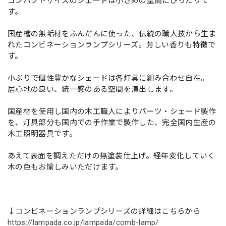
コンパクトサイズのシェードは小さめの空間にぴったりで
す。
国産檜の無垢材をふんだんに使った、伝統の職人技から生ま
れたコンビネーションランプシリーズ。芳しい香りも特徴で
す。
小ぶりで個性豊かなシェードは各灯具に組み合わせ自在。
居心地の良い、統一感のある空間を演出します。
国産材を使用し国内の木工職人によりパーツ・シェード製作
を、灯具部分も国内での手作業で製作した、完全国内生産の
木工照明器具です。
あえて表面を調えただけの無塗装仕上げ。経年変化していく
木の色もお愉しみいただけます。
↓コンビネーションランプシリーズの詳細はこちらから
https://lampada.co.jp/lampada/comb-lamp/