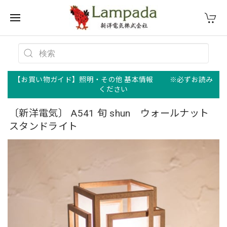
【お買い物ガイド】照明・その他 基本情報 ※必ずお読み
ください
〔新洋電気〕 A541 旬 shun ウォールナット
スタンドライト