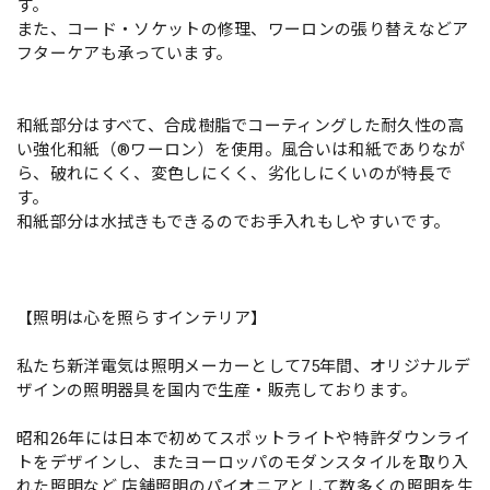
す。
また、コード・ソケットの修理、ワーロンの張り替えなどア
フターケアも承っています。
和紙部分はすべて、合成樹脂でコーティングした耐久性の高
い強化和紙（®ワーロン）を使用。風合いは和紙でありなが
ら、破れにくく、変色しにくく、劣化しにくいのが特長で
す。
和紙部分は水拭きもできるのでお手入れもしやすいです。
【照明は心を照らすインテリア】
私たち新洋電気は照明メーカーとして75年間、オリジナルデ
ザインの照明器具を国内で生産・販売しております。
昭和26年には日本で初めてスポットライトや特許ダウンライ
トをデザインし、またヨーロッパのモダンスタイルを取り入
れた照明など 店舗照明のパイオニアとして数多くの照明を生