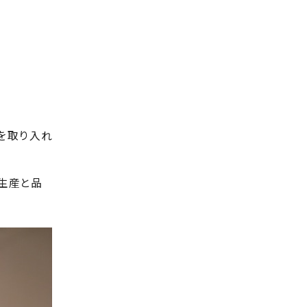
。
を取り入れ
生産と品