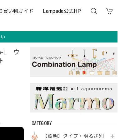
お買い物ガイド
Lampada公式HP
さい
n-L ウ
ト
CATEGORY
e
【照明】タイプ・明るさ別