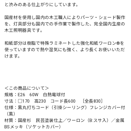
と渋みのある仕上がりにしています。
国産材を使用し国内の木工職人によりパーツ・シェード製作
を、灯具部分も国内での手作業で製作した、完全国内生産の
木工照明器具です。
和紙部分は樹脂で特殊ラミネートした強化和紙ワーロン®を
使っていますので熱や湿気にも強く、より長くお使いいただ
けます。
＜この商品について＞
規格：E26 60W 白熱電球付
寸法：□170 高230 コード長600 ［全長830］
仕様：黒丸打ちコード（引掛シーリング）フレンジカバー付
（黒）
材質：国産杉 民芸塗装仕上／ワーロン（B:スサ入）／金属
BSメッキ（ソケットカバー）